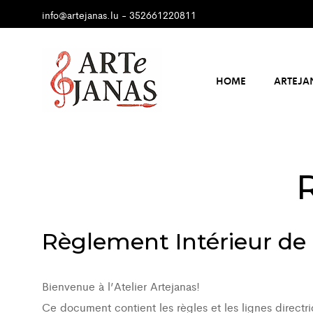
info@artejanas.lu
-
352661220811
HOME
ARTEJA
Règlement Intérieur de l
Bienvenue à l’Atelier Artejanas!
Ce document contient les règles et les lignes directr