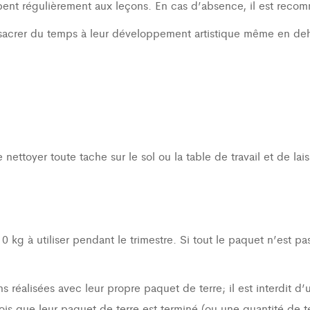
cipent régulièrement aux leçons. En cas d’absence, il est recom
nsacrer du temps à leur développement artistique même en deh
nettoyer toute tache sur le sol ou la table de travail et de la
g à utiliser pendant le trimestre. Si tout le paquet n’est pas 
réalisées avec leur propre paquet de terre; il est interdit d’ut
fois que leur paquet de terre est terminé (ou une quantité de t