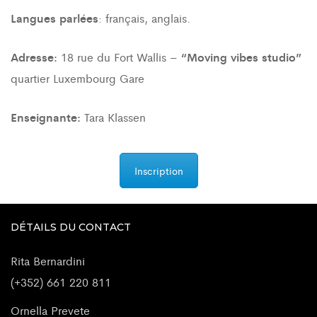
Langues parlées
: français, anglais.
Adresse:
18 rue du Fort Wallis –
“Moving vibes studio”
quartier Luxembourg Gare
Enseignante:
Tara Klassen
Inscription
DÉTAILS DU CONTACT
Rita Bernardini
(+352) 661 220 811
Ornella Prevete